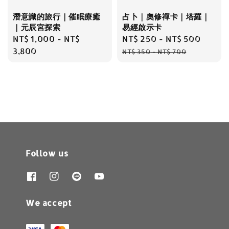
潛意識的旅行｜催眠療癒
占卜｜奧修禪卡｜塔羅｜
｜元辰宮探索
易經啟示卡
Regular
NT$ 1,000
-
NT$
Sale
NT$ 250
-
NT$ 500
Regu
price
3,800
price
price
NT$ 350
-
NT$ 700
Follow us
We accept