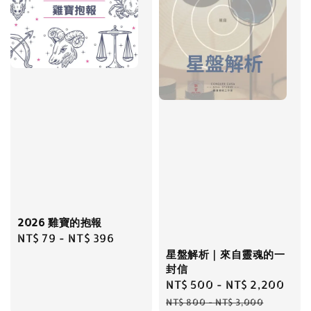
2026 雞寶的抱報
Regular
NT$ 79
-
NT$ 396
price
星盤解析｜來自靈魂的一
封信
Sale
NT$ 500
-
NT$ 2,200
Reg
price
pri
NT$ 800
-
NT$ 3,000