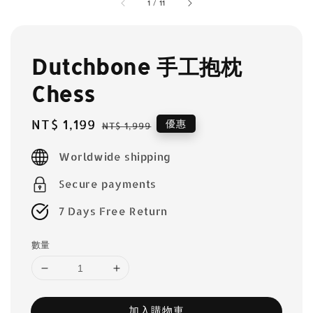
1
/
11
Dutchbone 手工抱枕
Chess
Sale
NT$ 1,199
Regular
優惠
NT$ 1,999
price
price
Worldwide shipping
Secure payments
7 Days Free Return
數量
加入購物車