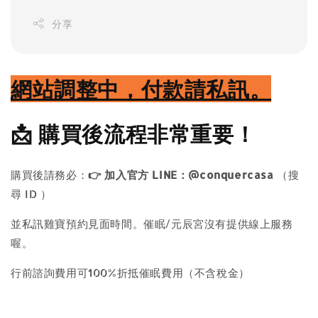
分享
網站調整中，付款請私訊。
📩
購買後流程非常重要！
購買後請務必：
👉
加入官方 LINE：@conquercasa
（搜
尋 ID ）
並私訊雞寶預約見面時間。催眠/元辰宮沒有提供線上服務
喔。
行前諮詢費用可100%折抵催眠費用（不含稅金）