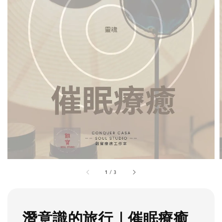
1
/
3
潛意識的旅行｜催眠療癒