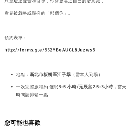
只是透過聲音和引導，你會更靠近自己的潛意識，
看見被忽略或壓抑的「那個你」。
預約表單：
http://forms.gle/6S2YBeAUGL8Juzws6
地點：
新北市板橋區江子翠
（需本人到場）
一次完整旅程約 催眠
3-5 小時/元辰宮2.5-3小時，
當天
時間請排鬆一點
您可能也喜歡