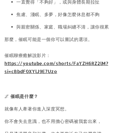
一直覺得「不夠好」，或與身體長期拉扯
焦慮、淺眠、多夢，好像怎麼休息都不夠
與親密關係、家庭、職場糾纏不清，讓你很累
那麼，催眠可能是一個你可以嘗試的選項。
催眠聊療癒解說影片：
https://youtube.com/shorts/FaYZH6RZ2lM?
si=cBbdF0XYlJ9E7Uzo
🌌
催眠是什麼？
就像有人牽著你進入深度冥想。
你不會失去意識，也不用擔心密碼被我套出來，