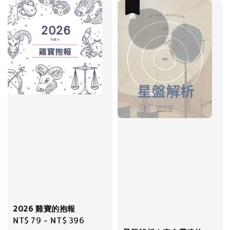
優惠
2026 雞寶的抱報
Regular
NT$ 79
-
NT$ 396