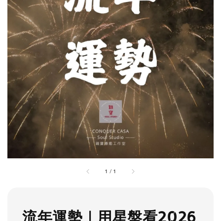
1
/
1
流年運勢｜用星盤看2026