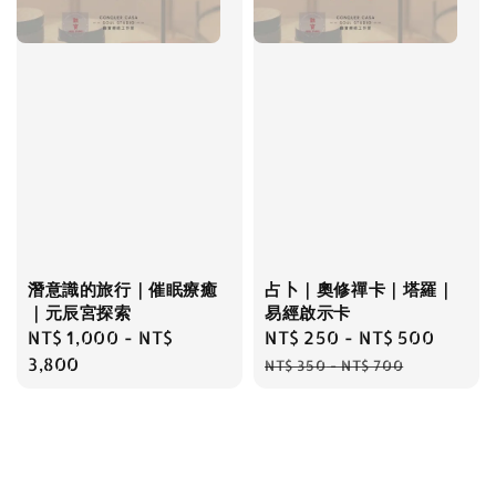
潛意識的旅行｜催眠療癒
占卜｜奧修禪卡｜塔羅｜
｜元辰宮探索
易經啟示卡
Regular
NT$ 1,000
-
NT$
Sale
NT$ 250
-
NT$ 500
Regu
price
3,800
price
price
NT$ 350
-
NT$ 700