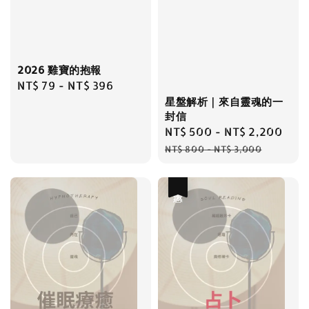
2026 雞寶的抱報
Regular
NT$ 79
-
NT$ 396
price
星盤解析｜來自靈魂的一
封信
Sale
NT$ 500
-
NT$ 2,200
Reg
price
pri
NT$ 800
-
NT$ 3,000
優惠